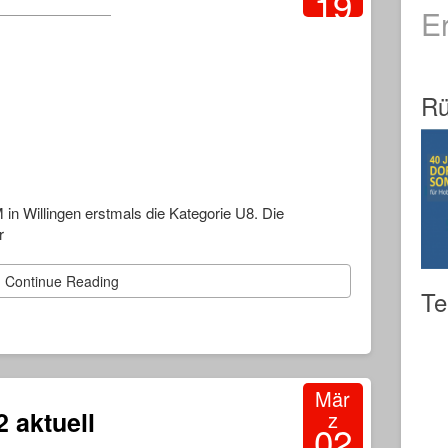
19
E
2022
Rü
 in Willingen erstmals die Kategorie U8. Die
r
Continue Reading
Te
Mär
 aktuell
z
02