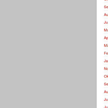
Se
Au
Ju
Ma
Ap
Mä
Fe
Ja
No
Ok
Se
Au
Ju
Ju