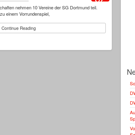
2022
chaften nehmen 10 Vereine der SG Dortmund teil.
zu einem Vorrundenspiel,
Continue Reading
Ne
So
DW
DW
Au
Sp
Vo
Sa