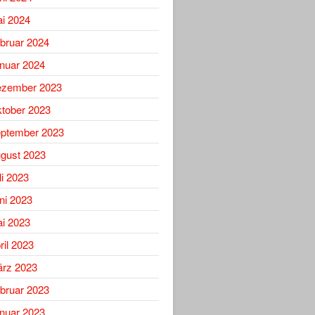
i 2024
bruar 2024
nuar 2024
zember 2023
tober 2023
ptember 2023
gust 2023
li 2023
ni 2023
i 2023
ril 2023
rz 2023
bruar 2023
nuar 2023