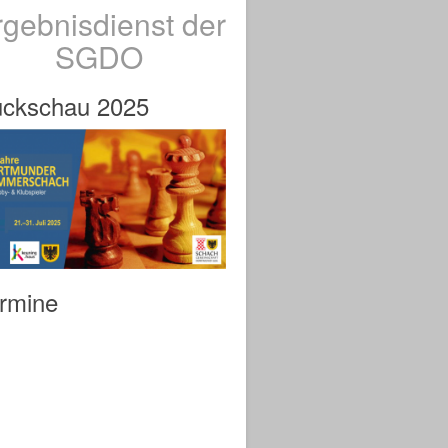
rgebnisdienst der
SGDO
ckschau 2025
rmine