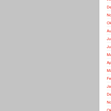
De
No
Ok
Au
Ju
Ju
Ma
Ap
Mä
Fe
Ja
De
No
Ok