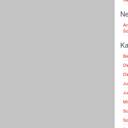
Ne
A
So
Ka
Be
DW
DW
Ju
Ju
Mi
Sc
S