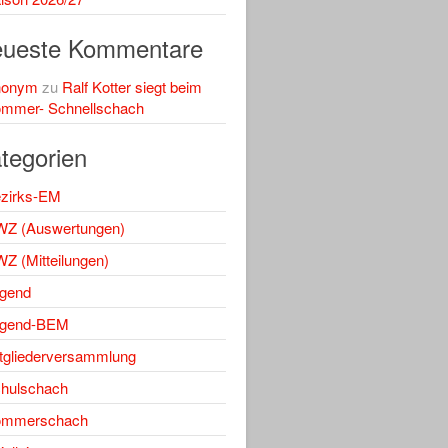
ueste Kommentare
nonym
zu
Ralf Kotter siegt beim
mmer- Schnellschach
tegorien
zirks-EM
Z (Auswertungen)
Z (Mitteilungen)
gend
gend-BEM
tgliederversammlung
hulschach
ommerschach