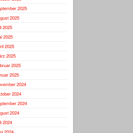
ptember 2025
gust 2025
li 2025
i 2025
ril 2025
rz 2025
bruar 2025
nuar 2025
vember 2024
tober 2024
ptember 2024
gust 2024
li 2024
ni 2024