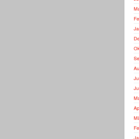
Ma
Fe
Ja
De
Ok
Se
Au
Ju
Ju
Ma
Ap
Mä
Fe
Ja