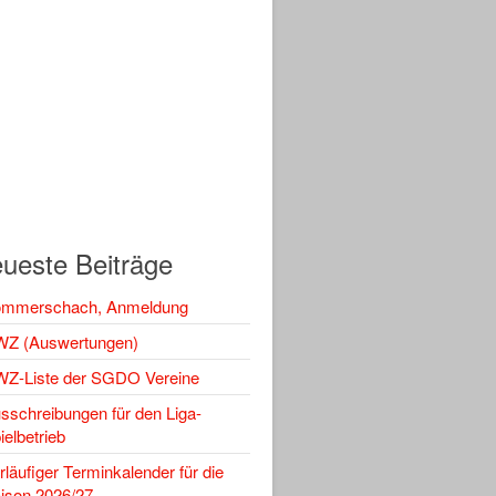
ueste Beiträge
mmerschach, Anmeldung
Z (Auswertungen)
Z-Liste der SGDO Vereine
sschreibungen für den Liga-
ielbetrieb
rläufiger Terminkalender für die
ison 2026/27