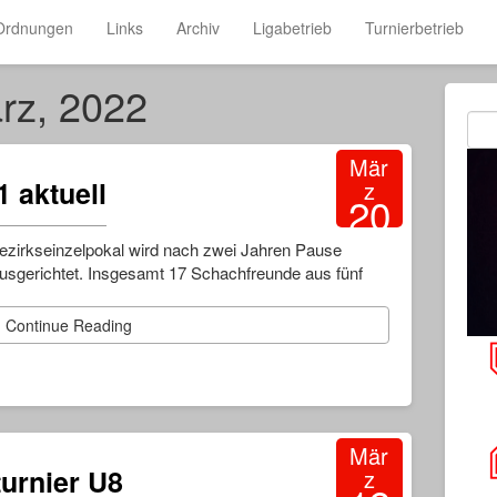
Ordnungen
Links
Archiv
Ligabetrieb
Turnierbetrieb
ärz, 2022
Mär
1 aktuell
z
20
2022
zirkseinzelpokal wird nach zwei Jahren Pause
usgerichtet. Insgesamt 17 Schachfreunde aus fünf
Continue Reading
Mär
urnier U8
z