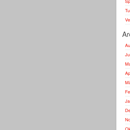
Spi
Tu
Ve
Ar
Au
Ju
Ma
Ap
Mä
Fe
Ja
De
No
Ok