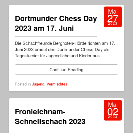
Mai
27
Dortmunder Chess Day
2023
2023 am 17. Juni
Die Schachfreunde Berghofen-Hörde richten am 17.
Juni 2023 erneut den Dortmunder Chess Day als
Tagesturnier für Jugendliche und Kinder aus.
Continue Reading
Posted in
Jugend
,
Vermischtes
Mai
02
Fronleichnam-
2023
Schnellschach 2023