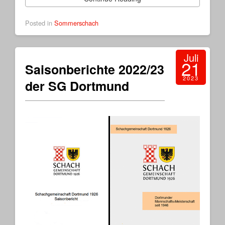
Posted in
Sommerschach
Juli
21
Saisonberichte 2022/23
2023
der SG Dortmund