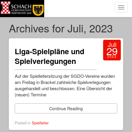
Toggl
navig
Archives for Juli, 2023
Juli
29
Liga-Spielpläne und
2023
Spielverlegungen
Auf der Spielleitersitzung der SGDO-Vereine wurden
am Freitag in Brackel zahlreiche Spielverlegungen
ausgehandelt und beschlossen. Eine Übersicht der
(neuen) Termine
Continue Reading
Posted in
Spielleiter