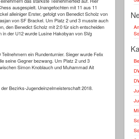
eilnehmern das stärkste Teilnehmerfeld auf. Hier
hess ausgespielt. Unangefochten mit 11 aus 11
Ne
el alleiniger Erster, gefolgt von Benedict Scholz von
asjan von SF Brackel. Um Platz 2 und 3 musste auch
en, den Benedict Scholz mit 2:0 für sich entscheiden
A
n in der U12 wurde Lusine Hakobyan von SVg
So
Ka
0 Teilnehmern ein Rundenturnier. Sieger wurde Felix
le seine Gegner bezwang. Um Platz 2 und 3
Be
 zwischen Simon Knoblauch und Muhammad Ait
DW
DW
sse der Bezirks-Jugendeinzelmeisterschaft 2018.
Ju
Ju
Mi
Sc
S