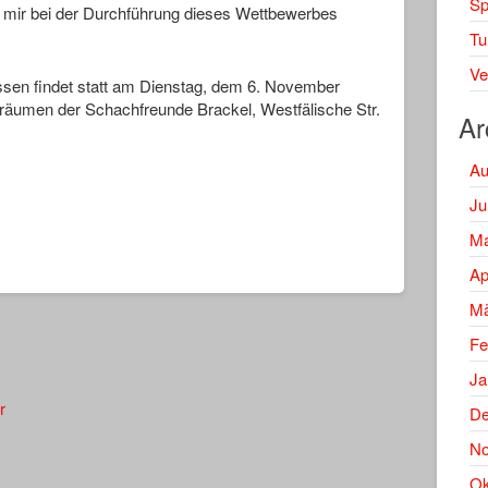
Spi
r mir bei der Durchführung dieses Wettbewerbes
Tu
Ve
assen findet statt am Dienstag, dem 6. November
räumen der Schachfreunde Brackel, Westfälische Str.
Ar
Au
Ju
Ma
Ap
Mä
Fe
Ja
r
De
No
Ok