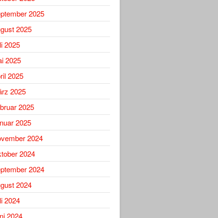
ptember 2025
gust 2025
li 2025
i 2025
ril 2025
rz 2025
bruar 2025
nuar 2025
vember 2024
tober 2024
ptember 2024
gust 2024
li 2024
ni 2024