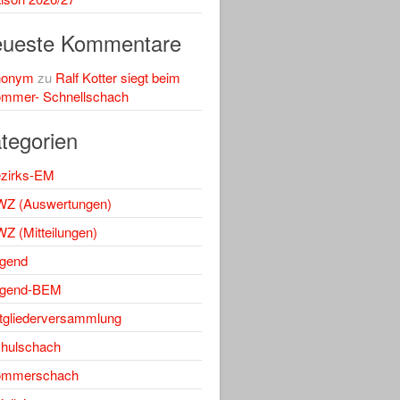
ueste Kommentare
nonym
zu
Ralf Kotter siegt beim
mmer- Schnellschach
tegorien
zirks-EM
Z (Auswertungen)
Z (Mitteilungen)
gend
gend-BEM
tgliederversammlung
hulschach
ommerschach