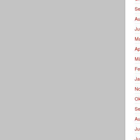
Se
Au
Ju
Ma
Ap
Mä
Fe
Ja
No
Ok
Se
Au
Ju
Ju