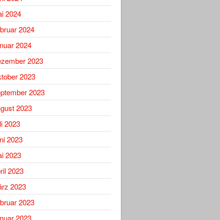
i 2024
bruar 2024
nuar 2024
zember 2023
tober 2023
ptember 2023
gust 2023
li 2023
ni 2023
i 2023
ril 2023
rz 2023
bruar 2023
nuar 2023