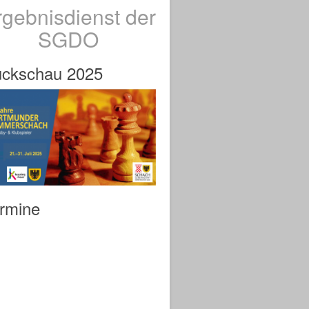
rgebnisdienst der
SGDO
ckschau 2025
rmine