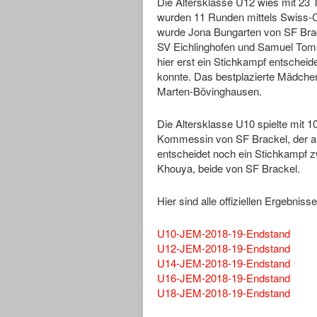
Die Altersklasse U12 wies mit 23 T
wurden 11 Runden mittels Swiss-C
wurde Jona Bungarten von SF Brack
SV Eichlinghofen und Samuel Tom
hier erst ein Stichkampf entscheid
konnte. Das bestplazierte Mädche
Marten-Bövinghausen.
Die Altersklasse U10 spielte mit 1
Kommessin von SF Brackel, der al
entscheidet noch ein Stichkampf
Khouya, beide von SF Brackel.
Hier sind alle offiziellen Ergebni
U10-JEM-2018-19-Endstand
U12-JEM-2018-19-Endstand
U14-JEM-2018-19-Endstand
U16-JEM-2018-19-Endstand
U18-JEM-2018-19-Endstand