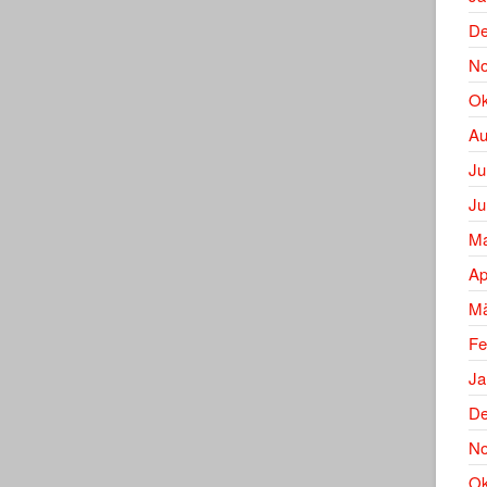
De
No
Ok
Au
Ju
Ju
Ma
Ap
Mä
Fe
Ja
De
No
Ok