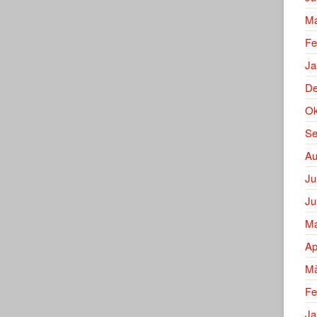
Ma
Fe
Ja
De
Ok
Se
Au
Ju
Ju
Ma
Ap
Mä
Fe
Ja