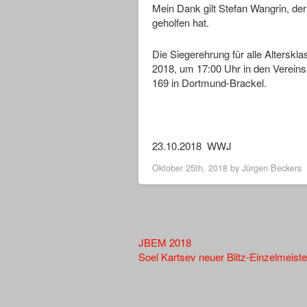
Mein Dank gilt Stefan Wangrin, de
geholfen hat.
Die Siegerehrung für alle Alterskl
2018, um 17:00 Uhr in den Vereins
169 in Dortmund-Brackel.
23.10.2018 WWJ
Oktober 25th, 2018 by
Jürgen Beckers
Other
JBEM 2018
Soel Kartsev neuer Blitz-Einzelmeiste
Articles