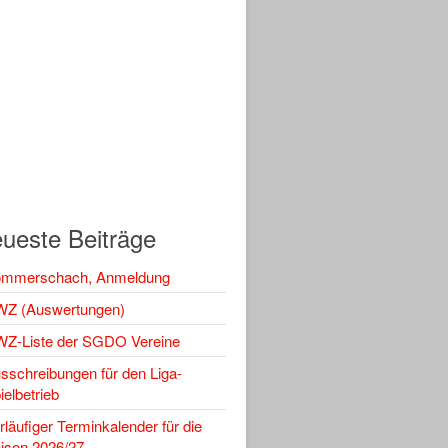
ueste Beiträge
mmerschach, Anmeldung
Z (Auswertungen)
Z-Liste der SGDO Vereine
sschreibungen für den Liga-
ielbetrieb
rläufiger Terminkalender für die
ison 2026/27