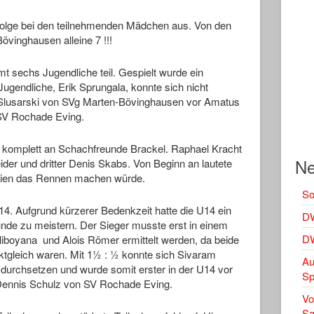
nfolge bei den teilnehmenden Mädchen aus. Von den
övinghausen alleine 7 !!!
sechs Jugendliche teil. Gespielt wurde ein
ugendliche, Erik Sprungala, konnte sich nicht
 Slusarski von SVg Marten-Bövinghausen vor Amatus
SV Rochade Eving.
n komplett an Schachfreunde Brackel. Raphael Kracht
Ne
ider und dritter Denis Skabs. Von Beginn an lautete
dreien das Rennen machen würde.
So
14. Aufgrund kürzerer Bedenkzeit hatte die U14 ein
DW
nde zu meistern. Der Sieger musste erst in einem
DW
iboyana und Alois Römer ermittelt werden, da beide
ktgleich waren. Mit 1½ : ½ konnte sich Sivaram
Au
durchsetzen und wurde somit erster in der U14 vor
Sp
Dennis Schulz von SV Rochade Eving.
Vo
Sa