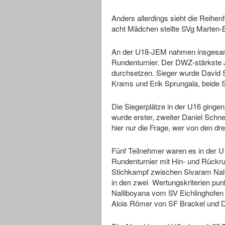
Anders allerdings sieht die Reihe
acht Mädchen stellte SVg Marten-B
An der U18-JEM nahmen insgesamt 
Rundenturnier. Der DWZ-stärkste J
durchsetzen. Sieger wurde David
Krams und Erik Sprungala, beide 
Die Siegerplätze in der U16 ginge
wurde erster, zweiter Daniel Schne
hier nur die Frage, wer von den 
Fünf Teilnehmer waren es in der U
Rundenturnier mit Hin- und Rückru
Stichkampf zwischen Sivaram Nall
in den zwei Wertungskriterien pun
Nalliboyana vom SV Eichlinghofen 
Alois Römer von SF Brackel und 