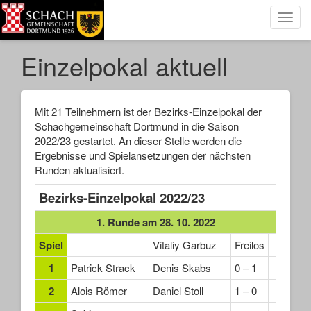
Toggl
navig
Einzelpokal aktuell
Mit 21 Teilnehmern ist der Bezirks-Einzelpokal der
Schachgemeinschaft Dortmund in die Saison
2022/23 gestartet. An dieser Stelle werden die
Ergebnisse und Spielansetzungen der nächsten
Runden aktualisiert.
Bezirks-Einzelpokal 2022/23
1. Runde am 28. 10. 2022
Spiel
Vitaliy Garbuz
Freilos
1
Patrick Strack
Denis Skabs
0 – 1
2
Alois Römer
Daniel Stoll
1 – 0