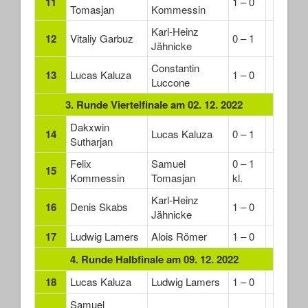
11
1 – 0
Tomasjan
Kommessin
Karl-Heinz
12
Vitaliy Garbuz
0 – 1
Jähnicke
Constantin
13
Lucas Kaluza
1 – 0
Luccone
3. Runde Viertelfinale am 02. 12. 2022
Dakxwin
14
Lucas Kaluza
0 – 1
Sutharjan
Felix
Samuel
0 – 1
15
Kommessin
Tomasjan
kl.
Karl-Heinz
16
Denis Skabs
1 – 0
Jähnicke
17
Ludwig Lamers
Alois Römer
1 – 0
4. Runde Halbfinale am 09. 12. 2022
18
Lucas Kaluza
Ludwig Lamers
1 – 0
Samuel