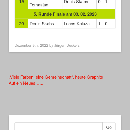
19
Denis Skabs
0 – 1
Tomasjan
5. Runde Finale am 03. 02. 2023
20
Denis Skabs
Lucas Kaluza
1 – 0
Dezember 9th, 2022 by
Jürgen Beckers
Other
„Viele Farben, eine Gemeinschaft“, heute Graphite
Auf ein Neues …..
Articles
Go