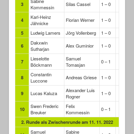
Sabine
3
Silas Cassel
1 – 0
Kommessin
Karl-Heinz
4
Florian Werner
1 – 0
Jähnicke
5
Ludwig Lamers
Jörg Vollenberg
1 – 0
Dakxwin
6
Alex Guminior
1 – 0
Sutharjan
Lieselotte
Samuel
7
0 – 1
Böckmann
Tomasjan
Constantin
8
Andreas Griese
1 – 0
Luccone
Alexander Luis
9
Lucas Kaluza
1 – 0
Rogner
Swen Frederic
Felix
10
0 – 1
Breuker
Kommessin
2. Runde als Zwischenrunde am 11. 11. 2022
Samuel
Sabine