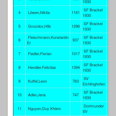
1930
SF Brackel
4
Löwen,Nikita
1161
4.
1930
SF Brackel
5
Gvozdov,Hlib
1296
4.
1930
Fleischmann,Konstantin
SF Brackel
6
937
4.
Er
1930
SF Brackel
7
Fiedler,Florian
1017
4.
1930
SF Brackel
8
Hendler,Felicitas
1394
4.
1930
SV
9
Kuffel,Leon
763
3.
Eichlinghofen
SF Brackel
10
Adler,Jens
747
3.
1930
Dortmunder
11
Nguyen,Duy Khiem
3.
SV