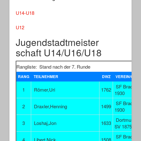
U14-U18
U12
Jugendstadtmeister
schaft U14/U16/U18
Rangliste: Stand nach der 7. Runde
RANG
TEILNEHMER
DWZ
VEREIN/ORT
SF Brackel
1
Römer,Uri
1762
1930
SF Brackel
2
Draxler,Henning
1499
1930
Dortmunder
3
Loshaj,Jon
1633
SV 1875
SF Brackel
4
Libert,Nick
1508