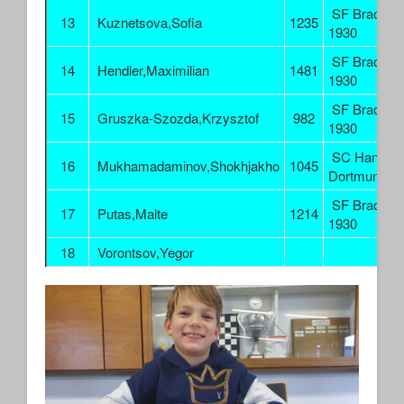
SF Brackel
13
Kuznetsova,Sofia
1235
1930
SF Brackel
14
Hendler,Maximilian
1481
1930
SF Brackel
15
Gruszka-Szozda,Krzysztof
982
1930
SC Hansa
16
Mukhamadaminov,Shokhjakho
1045
Dortmund
SF Brackel
17
Putas,Malte
1214
1930
18
Vorontsov,Yegor