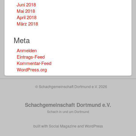
Juni 2018
Mai 2018
April 2018
März 2018
Meta
Anmelden
Eintrags-Feed
Kommentar-Feed
WordPress.org
© Schachgemeinschaft Dortmund e.V. 2026
Schachgemeinschaft Dortmund e.V.
Schach in und um Dortmund
built with
Social Magazine
and
WordPress