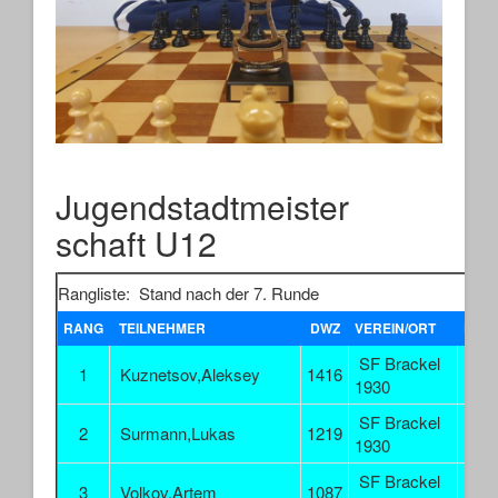
Jugendstadtmeister
schaft U12
Rangliste: Stand nach der 7. Runde
RANG
TEILNEHMER
DWZ
VEREIN/ORT
PUN
SF Brackel
1
Kuznetsov,Aleksey
1416
5.
1930
SF Brackel
2
Surmann,Lukas
1219
5.
1930
SF Brackel
3
Volkov,Artem
1087
4.