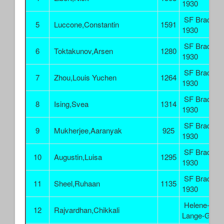
1930
SF Brackel
5
Luccone,Constantin
1591
1930
SF Brackel
6
Toktakunov,Arsen
1280
1930
SF Brackel
7
Zhou,Louis Yuchen
1264
1930
SF Brackel
8
Ising,Svea
1314
1930
SF Brackel
9
Mukherjee,Aaranyak
925
1930
SF Brackel
10
Augustin,Luisa
1295
1930
SF Brackel
11
Sheel,Ruhaan
1135
1930
Helene-
12
Rajvardhan,Chikkali
Lange-Gym.