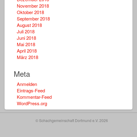
November 2018
Oktober 2018
September 2018
August 2018
Juli 2018
Juni 2018
Mai 2018
April 2018
März 2018
Meta
Anmelden
Eintrags-Feed
Kommentar-Feed
WordPress.org
© Schachgemeinschaft Dortmund e.V. 2026