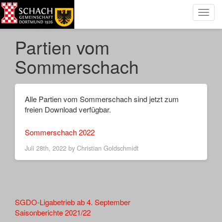
Toggl
navig
Partien vom
Sommerschach
Alle Partien vom Sommerschach sind jetzt zum
freien Download verfügbar.
Sommerschach 2022
Juli 28th, 2022 by
Christian Goldschmidt
Other
SGDO-Ligabetrieb ab 4. September
Saisonberichte 2021/22
Articles