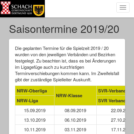
Toggl
navig
Saisontermine 2019/20
Die geplanten Termine für die Spielzeit 2019 / 20
wurden von den jeweiligen Verbänden und Bezirken
festgelegt. Zu beachten ist, dass es bei Änderungen
im Ligagefüge auch zu kurzfristigen
Terminverschiebungen kommen kann. Im Zweifelsfall
gibt der zuständige Spielleiter Auskunft.
NRW-Oberliga
SVR-Verbandslig
NRW-Klasse
NRW-Liga
SVR Verbandskl
15.09.2019
08.09.2019
22.09.2019
13.10.2019
06.10.2019
27.10.2019
10.11.2019
03.11.2019
17.11.2019