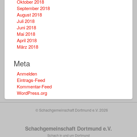
Oktober 2018
September 2018
August 2018
Juli 2018
Juni 2018
Mai 2018
April 2018
März 2018
Meta
Anmelden
Eintrags-Feed
Kommentar-Feed
WordPress.org
© Schachgemeinschaft Dortmund e.V. 2026
Schachgemeinschaft Dortmund e.V.
Schach in und um Dortmund