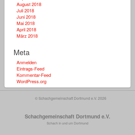
August 2018
Juli 2018
Juni 2018
Mai 2018
April 2018
März 2018
Meta
Anmelden
Eintrags-Feed
Kommentar-Feed
WordPress.org
© Schachgemeinschaft Dortmund e.V. 2026
Schachgemeinschaft Dortmund e.V.
Schach in und um Dortmund