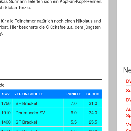
kas Surmann lieferten sich ein Kopf-an-Kopf-Rennen.
ch Stefan Terzic.
ür alle Teilnehmer natürlich noch einen Nikolaus und
lost. Hier bescherte die Glücksfee u.a. dem jüngsten
y.
Ne
DW
nde
So
SWZ
VEREIN/SCHULE
PUNKTE
BUCHH
DW
1756
SF Brackel
7.0
31.0
Au
1910
Dortmunder SV
6.0
34.0
Sp
1400
SF Brackel
5.5
25.5
Vo
Sa