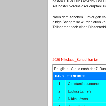
besten U10er Hlib Gvozdov und Lu
Als bester Vereinsloser empfahl si
Nach dem schönen Turnier gab es f
einige Sachpreise wurden auch ver
Teilnehmer noch einen Riesentedd
2025 Nikolaus_Schachturnier
Rangliste: Stand nach der 7. Ru
RANG
TEILNEHMER
1
Constantin Luccone
2
Ludwig Lamers
3
Nikita Löwen