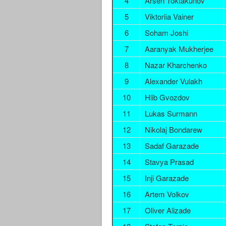
4
Arsen Toktakunov
5
Viktoriia Vainer
6
Soham Joshi
7
Aaranyak Mukherjee
8
Nazar Kharchenko
9
Alexander Vulakh
10
Hlib Gvozdov
11
Lukas Surmann
12
Nikolaj Bondarew
13
Sadaf Garazade
14
Stavya Prasad
15
Inji Garazade
16
Artem Volkov
17
Oliver Alizade