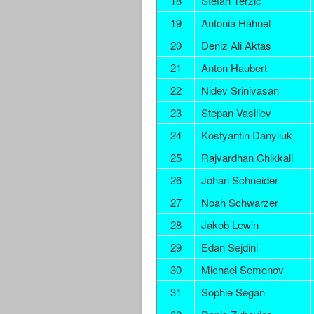
18
Stefan Terzic
19
Antonia Hähnel
20
Deniz Ali Aktas
21
Anton Haubert
22
Nidev Srinivasan
23
Stepan Vasiliev
24
Kostyantin Danyliuk
25
Rajvardhan Chikkali
26
Johan Schneider
27
Noah Schwarzer
28
Jakob Lewin
29
Edan Sejdini
30
Michael Semenov
31
Sophie Segan