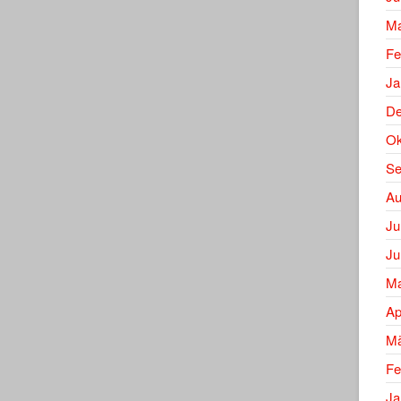
Ma
Fe
Ja
De
Ok
Se
Au
Ju
Ju
Ma
Ap
Mä
Fe
Ja