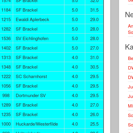
1574
SF Brackel
5.0
32.0
1184
SF Brackel
5.0
31.5
Ne
1215
Ewaldi Aplerbeck
5.0
29.0
A
1282
SF Brackel
5.0
28.0
So
1536
SV Eichlinghofen
5.0
28.0
Ka
1402
SF Brackel
5.0
27.0
1313
SF Brackel
4.0
31.0
Be
1348
SF Brackel
4.0
30.5
DW
1222
SC Scharnhorst
4.0
29.5
DW
1056
SF Brackel
4.0
29.5
Ju
998
Dortmunder SV
4.0
29.5
Ju
1289
SF Brackel
4.0
27.0
Mi
1235
SF Brackel
4.0
26.0
Sc
1000
Huckarde/Westerfilde
4.0
25.5
S