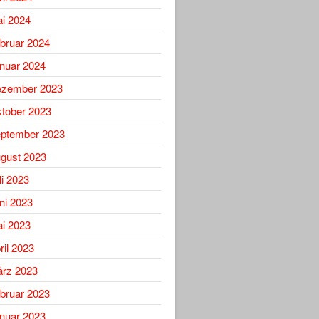
i 2024
bruar 2024
nuar 2024
zember 2023
tober 2023
ptember 2023
gust 2023
li 2023
ni 2023
i 2023
ril 2023
rz 2023
bruar 2023
nuar 2023