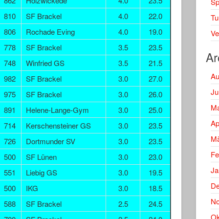
862
Holzwickede
4.0
23.5
Spi
810
SF Brackel
4.0
22.0
Tu
806
Rochade Eving
4.0
19.0
Ve
778
SF Brackel
3.5
23.5
Ar
748
Winfried GS
3.5
21.5
Au
982
SF Brackel
3.0
27.0
Ju
975
SF Brackel
3.0
26.0
Ma
891
Helene-Lange-Gym
3.0
25.0
Ap
714
Kerschensteiner GS
3.0
23.5
Mä
726
Dortmunder SV
3.0
23.5
Fe
500
SF Lünen
3.0
23.0
Ja
551
Liebig GS
3.0
19.5
De
500
IKG
3.0
18.5
No
588
SF Brackel
2.5
24.5
Ok