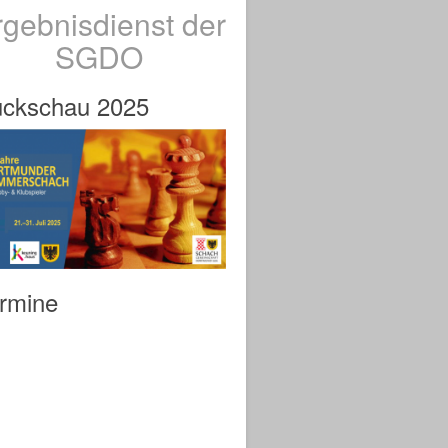
rgebnisdienst der
SGDO
ckschau 2025
rmine