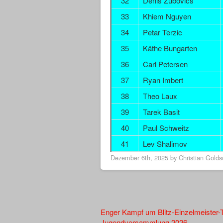
32
Denis Zubovics
33
Khiem Nguyen
34
Petar Terzic
35
Käthe Bungarten
36
Carl Petersen
37
Ryan Imbert
38
Theo Laux
39
Tarek Basit
40
Paul Schweitz
41
Lev Shalimov
Dezember 6th, 2025 by
Christian Gold
Other
Enger Kampf um Blitz-Einzelmeister-Ti
Jugendversammlung 2026