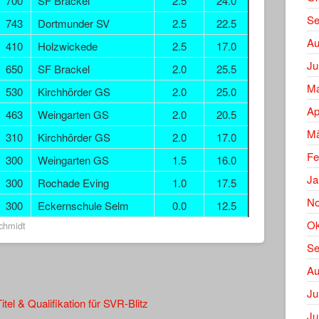
700
SF Brackel
2.5
24.0
Se
743
Dortmunder SV
2.5
22.5
Au
410
Holzwickede
2.5
17.0
Ju
650
SF Brackel
2.0
25.5
Ma
530
Kirchhörder GS
2.0
25.0
Ap
463
Weingarten GS
2.0
20.5
Mä
310
Kirchhörder GS
2.0
17.0
Fe
300
Weingarten GS
1.5
16.0
Ja
300
Rochade Eving
1.0
17.5
No
300
Eckernschule Selm
0.0
12.5
Ok
schmidt
Se
Au
Ju
tel & Qualifikation für SVR-Blitz
Ju