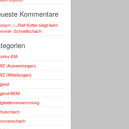
ueste Kommentare
nonym
zu
Ralf Kotter siegt beim
mmer- Schnellschach
tegorien
zirks-EM
Z (Auswertungen)
Z (Mitteilungen)
gend
gend-BEM
tgliederversammlung
hulschach
ommerschach