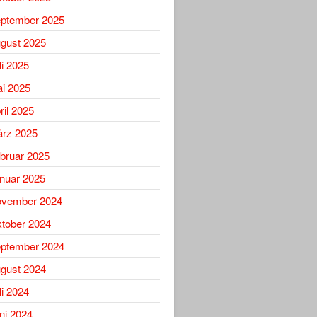
ptember 2025
gust 2025
li 2025
i 2025
ril 2025
rz 2025
bruar 2025
nuar 2025
vember 2024
tober 2024
ptember 2024
gust 2024
li 2024
ni 2024