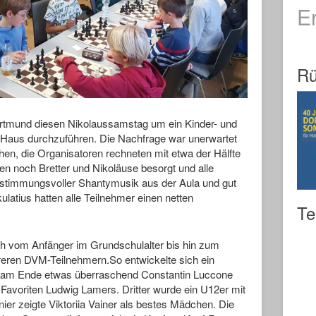
E
Rü
 Dortmund diesen Nikolaussamstag um ein Kinder- und
g-Haus durchzuführen. Die Nachfrage war unerwartet
hen, die Organisatoren rechneten mit etwa der Hälfte
en noch Bretter und Nikoläuse besorgt und alle
 stimmungsvoller Shantymusik aus der Aula und gut
ulatius hatten alle Teilnehmer einen netten
Te
ch vom Anfänger im Grundschulalter bis hin zum
eren DVM-Teilnehmern.So entwickelte sich ein
e am Ende etwas überraschend Constantin Luccone
avoriten Ludwig Lamers. Dritter wurde ein U12er mit
nier zeigte Viktoriia Vainer als bestes Mädchen. Die