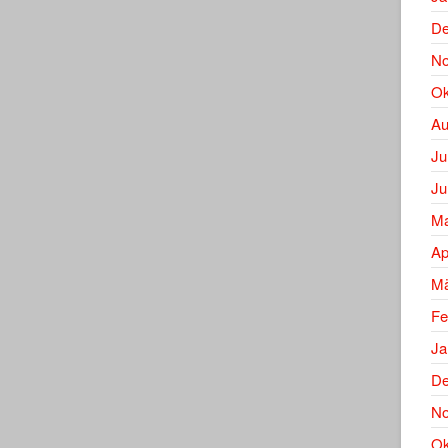
De
No
Ok
Au
Ju
Ju
Ma
Ap
Mä
Fe
Ja
De
No
Ok