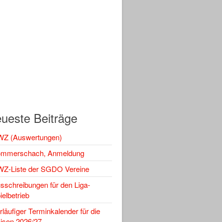
ueste Beiträge
Z (Auswertungen)
mmerschach, Anmeldung
Z-Liste der SGDO Vereine
sschreibungen für den Liga-
ielbetrieb
rläufiger Terminkalender für die
ison 2026/27